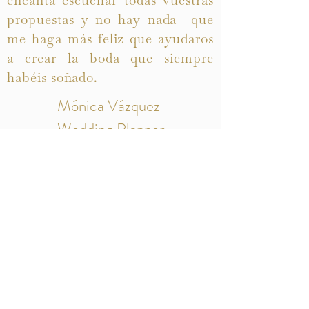
encanta escuchar todas vuestras
propuestas y no hay nada que
me haga más feliz que ayudaros
a crear la boda que siempre
habéis soñado.
Mónica Vázquez
Wedding Planner
Adoro las bodas
Wedding Planner
Rúa Pastora, Vigo
CP 36210