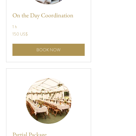
On the Day Coordination
1 h
150
150 US$
dólares
estadounidenses
BOOK NOW
Partial Package