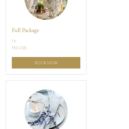
Full Package
1 h
150
150 US$
dólares
estadounidenses
BOOK NOW