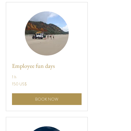
Employee fun days
1 h
150
150 US$
dólares
estadounidenses
BOOK NOW